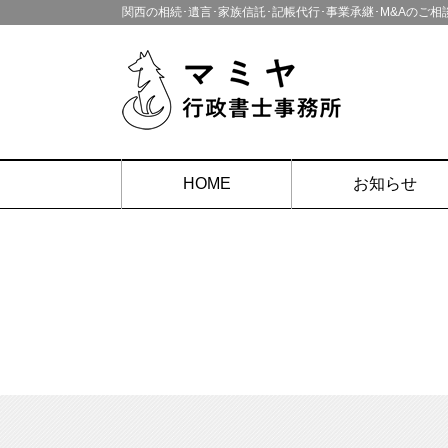
関西の相続･遺言･家族信託･記帳代行･事業承継･M&Aのご
HOME
お知らせ